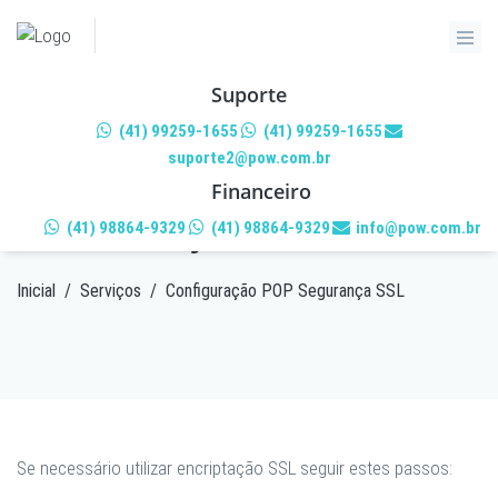
Suporte
(41) 99259-1655
(41) 99259-1655
suporte2@pow.com.br
CONFIGURAÇÃO POP
Financeiro
SEGURANÇA SSL
(41) 98864-9329
(41) 98864-9329
info@pow.com.br
Inicial
/
Serviços
/
Configuração POP Segurança SSL
Se necessário utilizar encriptação SSL seguir estes passos: