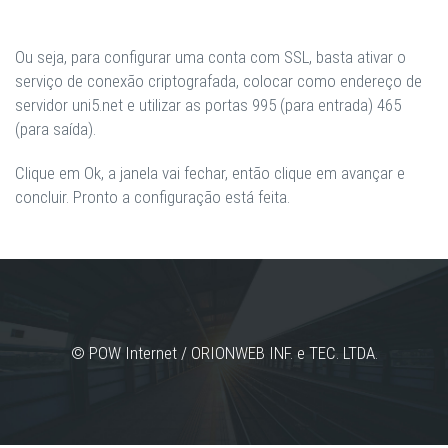
Ou seja, para configurar uma conta com SSL, basta ativar o
serviço de conexão criptografada, colocar como endereço de
servidor uni5.net e utilizar as portas 995 (para entrada) 465
(para saída).
Clique em Ok, a janela vai fechar, então clique em avançar e
concluir. Pronto a configuração está feita.
© POW Internet / ORIONWEB INF. e TEC. LTDA.