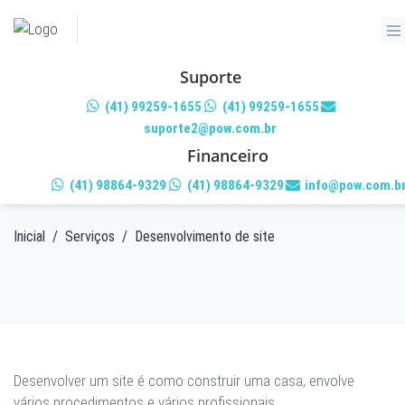
Suporte
(41) 99259-1655
(41) 99259-1655
suporte2@pow.com.br
DESENVOLVIMENTO DE
Financeiro
SITE
(41) 98864-9329
(41) 98864-9329
info@pow.com.b
Inicial
/
Serviços
/
Desenvolvimento de site
Desenvolver um site é como construir uma casa, envolve
vários procedimentos e vários profissionais.