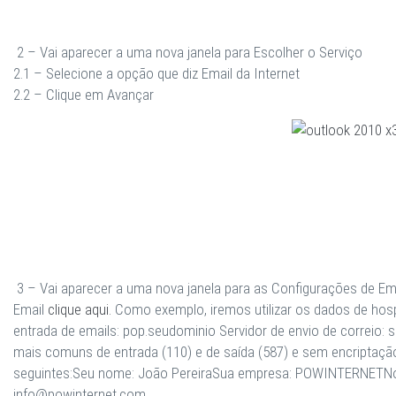
2 –
Vai aparecer a uma nova janela para Escolher o Serviço
2.1 –
Selecione a opção que diz
Email da Internet
2.2 –
Clique em Avançar
3 –
Vai aparecer a uma nova janela para as Configurações de Ema
Email
clique aqui.
Como exemplo, iremos utilizar os dados de ho
entrada de emails:
pop.seudominio
Servidor de envio de correio:
s
mais comuns de entrada (
110
) e de saída (
587
) e
sem encriptaçã
seguintes:
Seu nome: João PereiraSua empresa: POWINTERNETNom
info@powinternet.com