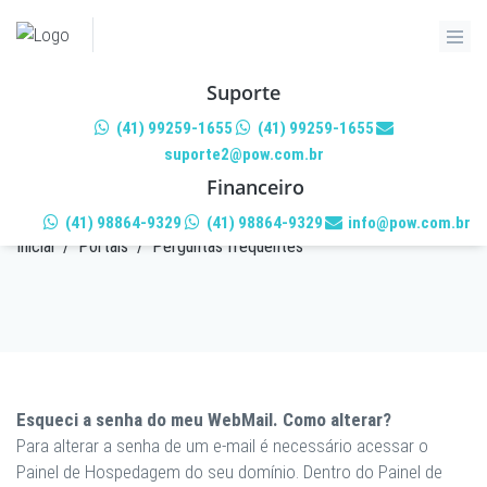
Suporte
(41) 99259-1655
(41) 99259-1655
suporte2@pow.com.br
PERGUNTAS FREQUENTES
Financeiro
(41) 98864-9329
(41) 98864-9329
info@pow.com.br
Inicial
/
Portais
/
Perguntas frequentes
Esqueci a senha do meu WebMail. Como alterar?
Para alterar a senha de um e-mail é necessário acessar o
Painel de Hospedagem do seu domínio. Dentro do Painel de